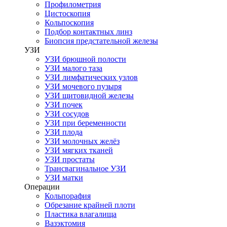
Профилометрия
Цистоскопия
Кольпоскопия
Подбор контактных линз
Биопсия предстательной железы
УЗИ
УЗИ брюшной полости
УЗИ малого таза
УЗИ лимфатических узлов
УЗИ мочевого пузыря
УЗИ щитовидной железы
УЗИ почек
УЗИ сосудов
УЗИ при беременности
УЗИ плода
УЗИ молочных желёз
УЗИ мягких тканей
УЗИ простаты
Трансвагинальное УЗИ
УЗИ матки
Операции
Кольпорафия
Обрезание крайней плоти
Пластика влагалища
Вазэктомия