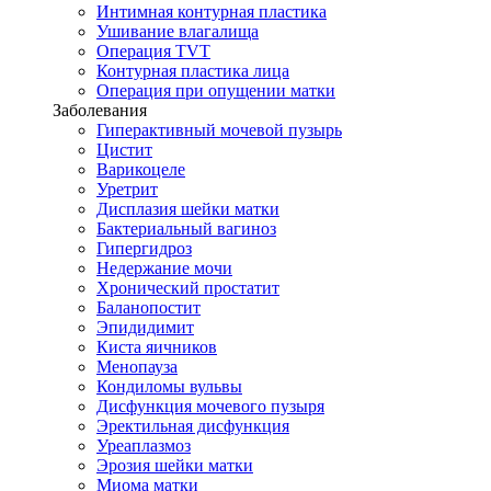
Интимная контурная пластика
Ушивание влагалища
Операция TVT
Контурная пластика лица
Операция при опущении матки
Заболевания
Гиперактивный мочевой пузырь
Цистит
Варикоцеле
Уретрит
Дисплазия шейки матки
Бактериальный вагиноз
Гипергидроз
Недержание мочи
Хронический простатит
Баланопостит
Эпидидимит
Киста яичников
Менопауза
Кондиломы вульвы
Дисфункция мочевого пузыря
Эректильная дисфункция
Уреаплазмоз
Эрозия шейки матки
Миома матки