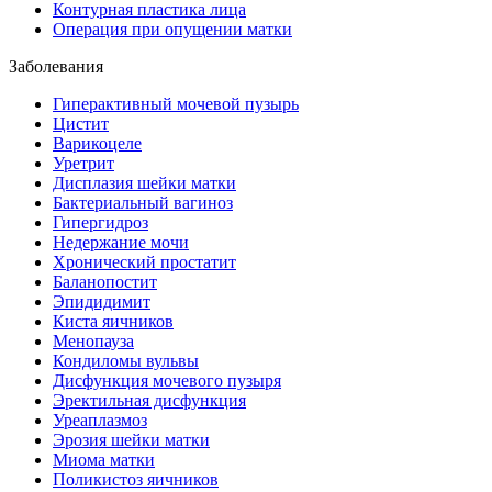
Контурная пластика лица
Операция при опущении матки
Заболевания
Гиперактивный мочевой пузырь
Цистит
Варикоцеле
Уретрит
Дисплазия шейки матки
Бактериальный вагиноз
Гипергидроз
Недержание мочи
Хронический простатит
Баланопостит
Эпидидимит
Киста яичников
Менопауза
Кондиломы вульвы
Дисфункция мочевого пузыря
Эректильная дисфункция
Уреаплазмоз
Эрозия шейки матки
Миома матки
Поликистоз яичников