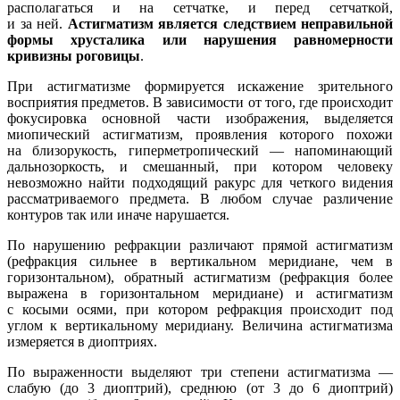
располагаться и на сетчатке, и перед сетчаткой,
и за ней.
Астигматизм является следствием неправильной
формы хрусталика или нарушения равномерности
кривизны роговицы
.
При астигматизме формируется искажение зрительного
восприятия предметов. В зависимости от того, где происходит
фокусировка основной части изображения, выделяется
миопический астигматизм, проявления которого похожи
на близорукость, гиперметропический — напоминающий
дальнозоркость, и смешанный, при котором человеку
невозможно найти подходящий ракурс для четкого видения
рассматриваемого предмета. В любом случае различение
контуров так или иначе нарушается.
По нарушению рефракции различают прямой астигматизм
(рефракция сильнее в вертикальном меридиане, чем в
горизонтальном), обратный астигматизм (рефракция более
выражена в горизонтальном меридиане) и астигматизм
с косыми осями, при котором рефракция происходит под
углом к вертикальному меридиану. Величина астигматизма
измеряется в диоптриях.
По выраженности выделяют три степени астигматизма —
слабую (до 3 диоптрий), среднюю (от 3 до 6 диоптрий)