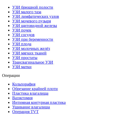
УЗИ брюшной полости
УЗИ малого таза
УЗИ лимфатических узлов
УЗИ мочевого пузыря
УЗИ щитовидной железы
УЗИ почек
УЗИ сосудов
УЗИ при беременности
УЗИ плода
УЗИ молочных желёз
УЗИ мягких тканей
УЗИ простаты
Трансвагинальное УЗИ
УЗИ матки
Операции
Кольпорафия
Обрезание крайней плоти
Пластика влагалища
Вазэктомия
Интимная контурная пластика
Ушивание влагалища
Операция TVT