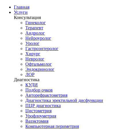
Главная
Услуги
Консультация
Гинеколог
Терапевт
Андролог
Нейроуролог
Уролог
Гастроэнтеролог
Хирург
Невролог
Офтальмолог
Эндокринолог
ЛОР
Диагностика
КУДИ
Подбор очков
Авторефрактометрия
Диагностика эректильной дисфункции
ПЦР диагностика
Цистометрия
Урофлоуметрия
Вазэктомия
Компьютерная периметрия