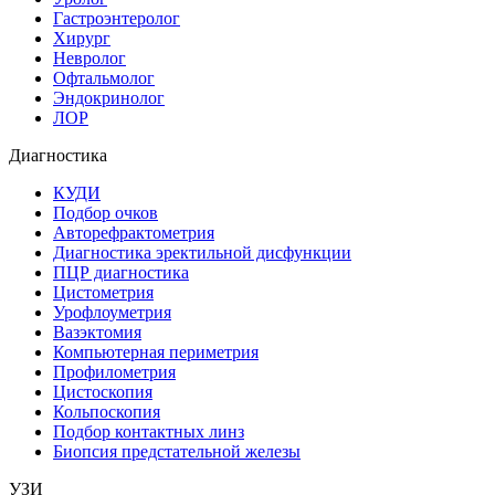
Гастроэнтеролог
Хирург
Невролог
Офтальмолог
Эндокринолог
ЛОР
Диагностика
КУДИ
Подбор очков
Авторефрактометрия
Диагностика эректильной дисфункции
ПЦР диагностика
Цистометрия
Урофлоуметрия
Вазэктомия
Компьютерная периметрия
Профилометрия
Цистоскопия
Кольпоскопия
Подбор контактных линз
Биопсия предстательной железы
УЗИ