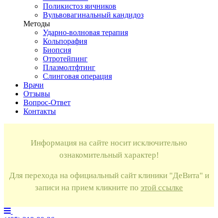
Поликистоз яичников
Вульвовагинальный кандидоз
Методы
Ударно-волновая терапия
Кольпорафия
Биопсия
Отротейпинг
Плазмолтфтинг
Слинговая операция
Врачи
Отзывы
Вопрос-Ответ
Контакты
Информация на сайте носит исключительно
ознакомительный характер!
Для перехода на официальный сайт клиники "ДеВита" и
записи на прием кликните по
этой ссылке