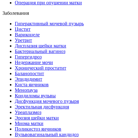
Операция при опущении матки
Заболевания
Гиперактивный мочевой пузырь
Цистит
Варикоцеле
Уретрит
Дисплазия шейки матки
Бактериальный вагиноз
Гипергидроз
Недержание мочи
Хронический простатит
Баланопостит
Эпидидимит
Киста яичников
Менопауза
Кондиломы вульвы
Дисфункция мочевого пузыря
Эректильная дисфункция
Уреаплазмоз
Эрозия шейки матки
Миома матки
Поликистоз яичников
Вульвовагинальный кандидоз