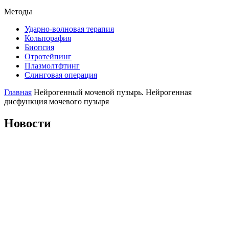
Методы
Ударно-волновая терапия
Кольпорафия
Биопсия
Отротейпинг
Плазмолтфтинг
Слинговая операция
Главная
Нейрогенный мочевой пузырь. Нейрогенная
дисфункция мочевого пузыря
Новости