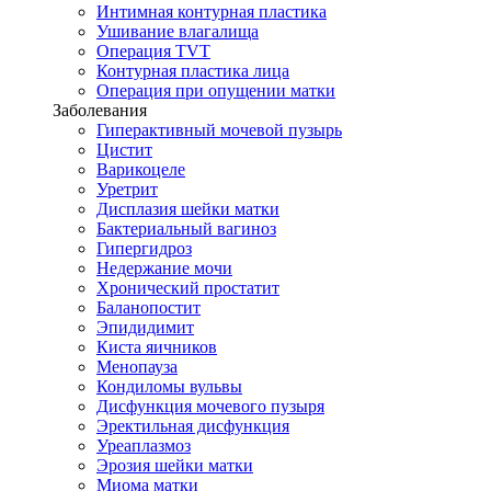
Интимная контурная пластика
Ушивание влагалища
Операция TVT
Контурная пластика лица
Операция при опущении матки
Заболевания
Гиперактивный мочевой пузырь
Цистит
Варикоцеле
Уретрит
Дисплазия шейки матки
Бактериальный вагиноз
Гипергидроз
Недержание мочи
Хронический простатит
Баланопостит
Эпидидимит
Киста яичников
Менопауза
Кондиломы вульвы
Дисфункция мочевого пузыря
Эректильная дисфункция
Уреаплазмоз
Эрозия шейки матки
Миома матки