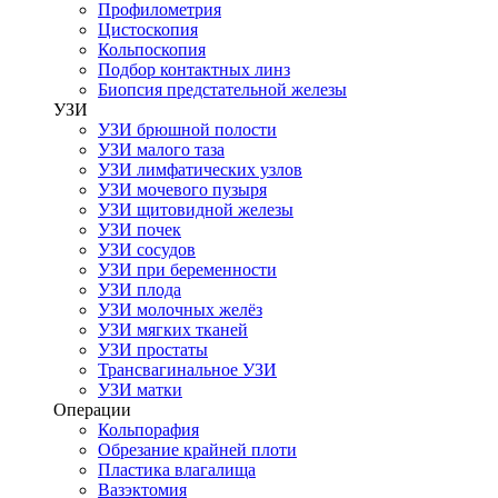
Профилометрия
Цистоскопия
Кольпоскопия
Подбор контактных линз
Биопсия предстательной железы
УЗИ
УЗИ брюшной полости
УЗИ малого таза
УЗИ лимфатических узлов
УЗИ мочевого пузыря
УЗИ щитовидной железы
УЗИ почек
УЗИ сосудов
УЗИ при беременности
УЗИ плода
УЗИ молочных желёз
УЗИ мягких тканей
УЗИ простаты
Трансвагинальное УЗИ
УЗИ матки
Операции
Кольпорафия
Обрезание крайней плоти
Пластика влагалища
Вазэктомия