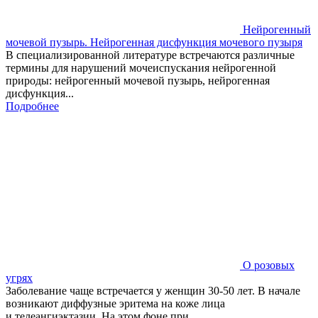
Нейрогенный
мочевой пузырь. Нейрогенная дисфункция мочевого пузыря
В специализированной литературе встречаются различные
термины для нарушений мочеиспускания нейрогенной
природы: нейрогенный мочевой пузырь, нейрогенная
дисфункция...
Подробнее
О розовых
угрях
Заболевание чаще встречается у женщин 30-50 лет. В начале
возникают диффузные эритема на коже лица
и телеангиэктазии. На этом фоне при...