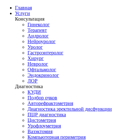
Главная
Услуги
Консультация
Гинеколог
Терапевт
Андролог
Нейроуролог
Уролог
Гастроэнтеролог
Хирург
Невролог
Офтальмолог
Эндокринолог
ЛОР
Диагностика
КУДИ
Подбор очков
Авторефрактометрия
Диагностика эректильной дисфункции
ПЦР диагностика
Цистометрия
Урофлоуметрия
Вазэктомия
Компьютерная периметрия