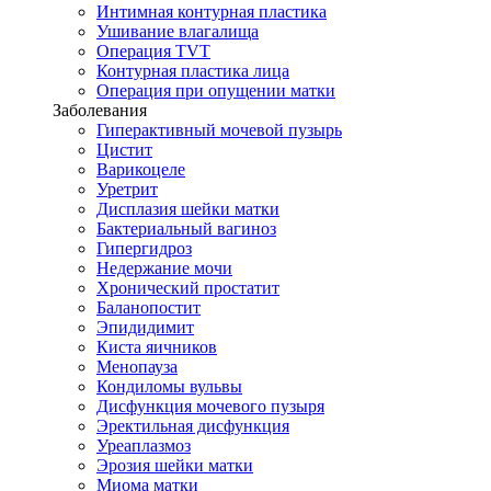
Интимная контурная пластика
Ушивание влагалища
Операция TVT
Контурная пластика лица
Операция при опущении матки
Заболевания
Гиперактивный мочевой пузырь
Цистит
Варикоцеле
Уретрит
Дисплазия шейки матки
Бактериальный вагиноз
Гипергидроз
Недержание мочи
Хронический простатит
Баланопостит
Эпидидимит
Киста яичников
Менопауза
Кондиломы вульвы
Дисфункция мочевого пузыря
Эректильная дисфункция
Уреаплазмоз
Эрозия шейки матки
Миома матки