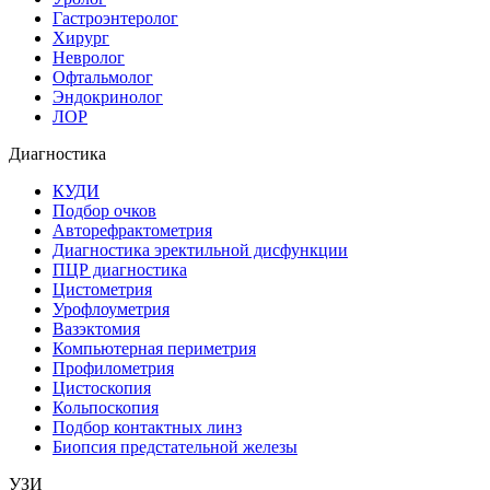
Гастроэнтеролог
Хирург
Невролог
Офтальмолог
Эндокринолог
ЛОР
Диагностика
КУДИ
Подбор очков
Авторефрактометрия
Диагностика эректильной дисфункции
ПЦР диагностика
Цистометрия
Урофлоуметрия
Вазэктомия
Компьютерная периметрия
Профилометрия
Цистоскопия
Кольпоскопия
Подбор контактных линз
Биопсия предстательной железы
УЗИ