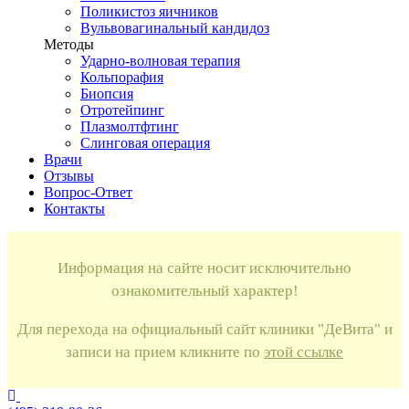
Поликистоз яичников
Вульвовагинальный кандидоз
Методы
Ударно-волновая терапия
Кольпорафия
Биопсия
Отротейпинг
Плазмолтфтинг
Слинговая операция
Врачи
Отзывы
Вопрос-Ответ
Контакты
Информация на сайте носит исключительно
ознакомительный характер!
Для перехода на официальный сайт клиники "ДеВита" и
записи на прием кликните по
этой ссылке