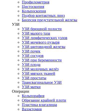
Профилометрия
Цистоскопия
Кольпоскопия
Подбор контактных линз
Биопсия предстательной железы
УЗИ
УЗИ брюшной полости
УЗИ малого таза
УЗИ лимфатических узлов
УЗИ мочевого пузыря
УЗИ щитовидной железы
УЗИ почек
УЗИ сосудов
УЗИ при беременности
УЗИ плода
УЗИ молочных желёз
УЗИ мягких тканей
УЗИ простаты
Трансвагинальное УЗИ
УЗИ матки
Операции
Кольпорафия
Обрезание крайней плоти
Пластика влагалища
Вазэктомия