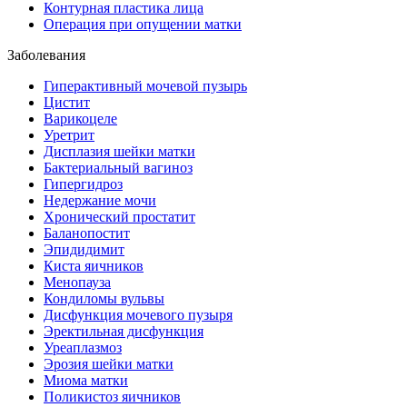
Контурная пластика лица
Операция при опущении матки
Заболевания
Гиперактивный мочевой пузырь
Цистит
Варикоцеле
Уретрит
Дисплазия шейки матки
Бактериальный вагиноз
Гипергидроз
Недержание мочи
Хронический простатит
Баланопостит
Эпидидимит
Киста яичников
Менопауза
Кондиломы вульвы
Дисфункция мочевого пузыря
Эректильная дисфункция
Уреаплазмоз
Эрозия шейки матки
Миома матки
Поликистоз яичников