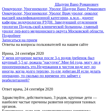
Шадури Вано Романович
Онкоуролог, Урогинеколог, Уролог
Шадури Вано Романович
Онкоуролог, Урогинеколог, Уролог
Врач уролог, онколог
высшей квалификационной категории, к.м.н., доцент
кафедры эндоурологии РУДН. Заведующий отделением
урологии Подоль-ской клинической больницы, главный
уролог пер-вого медицинского округа Московской области.
Подробнее
Записаться на прием
Ответы на вопросы пользователей на нашем сайте
Ирина,
24 сентября 2020
У меня опущение матки после 3-х родов (ребенок был
крупный 5,5 кг, рожала "насухую".Мне 64 года, могу ли я
прооперировать это.Недержания в чистом виде нет, но
иногда, когда долго терплю, то еле добегаю.И если делать
операцию, то сколько по времени это займет с
реабилитацией?
Ответ врача,
24 сентября 2020
Здравствуйте, действительно, 3 родов, крупные дети —
наиболее частые причины развития опущения тазовых
органов.
Естественно, если есть соответствующие симптомы,