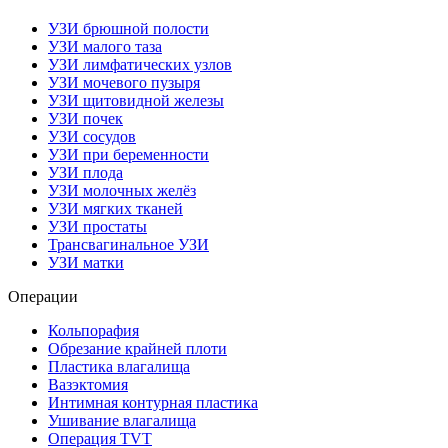
УЗИ брюшной полости
УЗИ малого таза
УЗИ лимфатических узлов
УЗИ мочевого пузыря
УЗИ щитовидной железы
УЗИ почек
УЗИ сосудов
УЗИ при беременности
УЗИ плода
УЗИ молочных желёз
УЗИ мягких тканей
УЗИ простаты
Трансвагинальное УЗИ
УЗИ матки
Операции
Кольпорафия
Обрезание крайней плоти
Пластика влагалища
Вазэктомия
Интимная контурная пластика
Ушивание влагалища
Операция TVT