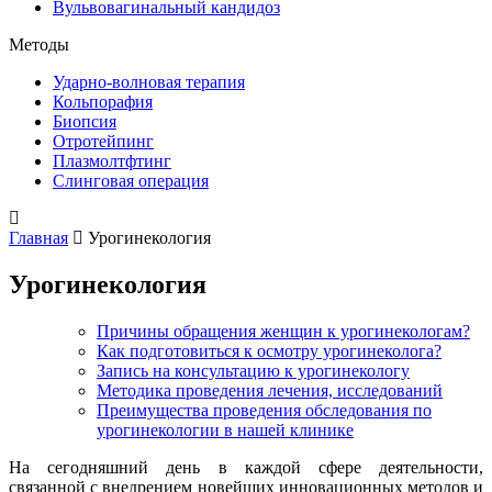
Вульвовагинальный кандидоз
Методы
Ударно-волновая терапия
Кольпорафия
Биопсия
Отротейпинг
Плазмолтфтинг
Слинговая операция
Главная
Урогинекология
Урогинекология
Причины обращения женщин к урогинекологам?
Как подготовиться к осмотру урогинеколога?
Запись на консультацию к урогинекологу
Методика проведения лечения, исследований
Преимущества проведения обследования по
урогинекологии в нашей клинике
На сегодняшний день в каждой сфере деятельности,
связанной с внедрением новейших инновационных методов и