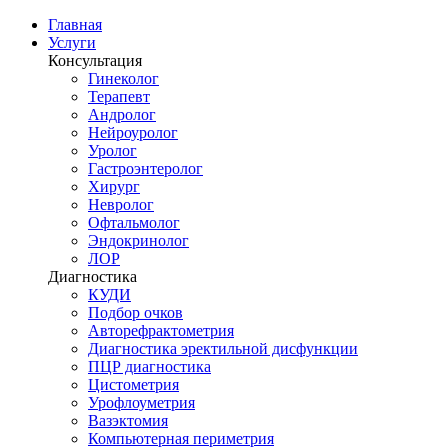
Главная
Услуги
Консультация
Гинеколог
Терапевт
Андролог
Нейроуролог
Уролог
Гастроэнтеролог
Хирург
Невролог
Офтальмолог
Эндокринолог
ЛОР
Диагностика
КУДИ
Подбор очков
Авторефрактометрия
Диагностика эректильной дисфункции
ПЦР диагностика
Цистометрия
Урофлоуметрия
Вазэктомия
Компьютерная периметрия