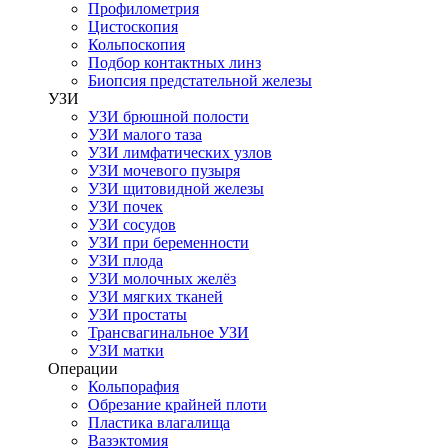
Профилометрия
Цистоскопия
Кольпоскопия
Подбор контактных линз
Биопсия предстательной железы
УЗИ
УЗИ брюшной полости
УЗИ малого таза
УЗИ лимфатических узлов
УЗИ мочевого пузыря
УЗИ щитовидной железы
УЗИ почек
УЗИ сосудов
УЗИ при беременности
УЗИ плода
УЗИ молочных желёз
УЗИ мягких тканей
УЗИ простаты
Трансвагинальное УЗИ
УЗИ матки
Операции
Кольпорафия
Обрезание крайней плоти
Пластика влагалища
Вазэктомия