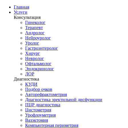
Главная
Услуги
Консультация
Гинеколог
Терапевт
Андролог
Нейроуролог
Уролог
Гастроэнтеролог
Хирург
Невролог
Офтальмолог
Эндокринолог
ЛОР
Диагностика
КУДИ
Подбор очков
Авторефрактометрия
Диагностика эректильной дисфункции
ПЦР диагностика
Цистометрия
Урофлоуметрия
Вазэктомия
Компьютерная периметрия