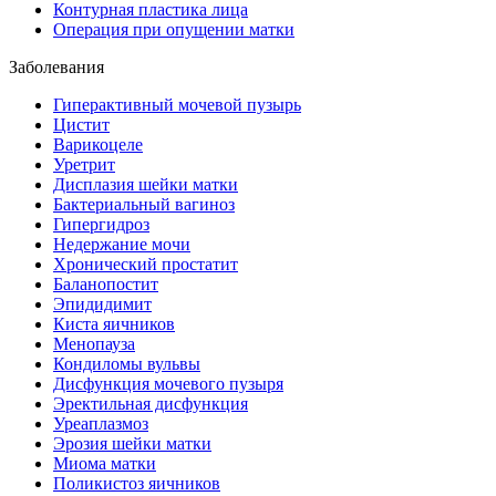
Контурная пластика лица
Операция при опущении матки
Заболевания
Гиперактивный мочевой пузырь
Цистит
Варикоцеле
Уретрит
Дисплазия шейки матки
Бактериальный вагиноз
Гипергидроз
Недержание мочи
Хронический простатит
Баланопостит
Эпидидимит
Киста яичников
Менопауза
Кондиломы вульвы
Дисфункция мочевого пузыря
Эректильная дисфункция
Уреаплазмоз
Эрозия шейки матки
Миома матки
Поликистоз яичников