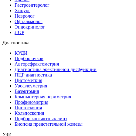
Гастроэнтеролог
Хирург
Невролог
Офтальмолог
Эндокринолог
ЛОР
Диагностика
КУДИ
Подбор очков
Авторефрактометрия
Диагностика эректильной дисфункции
ПЦР диагностика
Цистометрия
Урофлоуметрия
Вазэктомия
Компьютерная периметрия
Профилометрия
Цистоскопия
Кольпоскопия
Подбор контактных линз
Биопсия предстательной железы
УЗИ