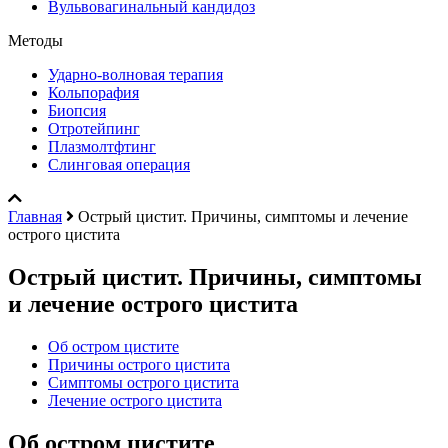
Вульвовагинальный кандидоз
Методы
Ударно-волновая терапия
Кольпорафия
Биопсия
Отротейпинг
Плазмолтфтинг
Слинговая операция
Главная
Острый цистит. Причины, симптомы и лечение
острого цистита
Острый цистит. Причины, симптомы
и лечение острого цистита
Об остром цистите
Причины острого цистита
Симптомы острого цистита
Лечение острого цистита
Об остром цистите