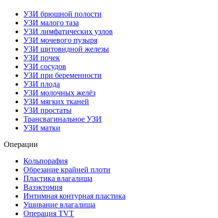
УЗИ брюшной полости
УЗИ малого таза
УЗИ лимфатических узлов
УЗИ мочевого пузыря
УЗИ щитовидной железы
УЗИ почек
УЗИ сосудов
УЗИ при беременности
УЗИ плода
УЗИ молочных желёз
УЗИ мягких тканей
УЗИ простаты
Трансвагинальное УЗИ
УЗИ матки
Операции
Кольпорафия
Обрезание крайней плоти
Пластика влагалища
Вазэктомия
Интимная контурная пластика
Ушивание влагалища
Операция TVT