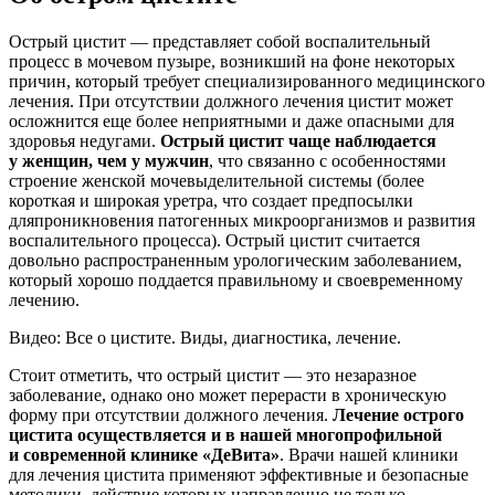
Острый цистит — представляет собой воспалительный
процесс в мочевом пузыре, возникший на фоне некоторых
причин, который требует специализированного медицинского
лечения. При отсутствии должного лечения цистит может
осложнится еще более неприятными и даже опасными для
здоровья недугами.
Острый цистит чаще наблюдается
у женщин, чем у мужчин
, что связанно с особенностями
строение женской мочевыделительной системы (более
короткая и широкая уретра, что создает предпосылки
дляпроникновения патогенных микроорганизмов и развития
воспалительного процесса). Острый цистит считается
довольно распространенным урологическим заболеванием,
который хорошо поддается правильному и своевременному
лечению.
Видео: Все о цистите. Виды, диагностика, лечение.
Стоит отметить, что острый цистит — это незаразное
заболевание, однако оно может перерасти в хроническую
форму при отсутствии должного лечения.
Лечение острого
цистита осуществляется и в нашей многопрофильной
и современной клинике «ДеВита»
. Врачи нашей клиники
для лечения цистита применяют эффективные и безопасные
методики, действие которых направленно не только