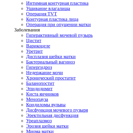
Интимная контурная пластика
Ушивание влагалища
Операция TVT
Контурная пластика лица
Операция при опущении матки
Заболевания
Гиперактивный мочевой пузырь
Цистит
Варикоцеле
Уретрит
Дисплазия шейки матки
Бактериальный вагиноз
Гипергидроз
Недержание мочи
Хронический простатит
Баланопостит
Эпидидимит
Киста яичников
Менопауза
Кондиломы вульвы
Дисфункция мочевого пузыря
Эректильная дисфункция
Уреаплазмоз
Эрозия шейки матки
Миома матки