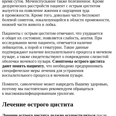
время суток. Мочеиспускание также болезненное. Кроме
дизурических расстройств пациент с острым циститом
жалуется на появление жжения и ощущения зуда
в промежности. Кроме того, довольно часто беспокоит
болевой симптом, локализующийся в области промежности,
нижней части живота и лобка.
Пациенты с острым циститом отмечают, что ухудшается
и общее их состояние, появляется слабость, апатия. При
исследовании мочи пациента, отмечается наличие
лейкоцитов, а порой и гематурии. Такие данные
подтверждают наличие воспалительного процесса в мочевом
пузыре, а также свидетельствуют о повреждении слизистой
оболочки мочевого пузыря.
Симптомы острого цистита
дают понять пациенту
, что необходимо предпринимать
специфические меры лечения для устранения
воспалительного процесса в мочевом пузыре.
Помните, самолечение может навредить Вашему здоровью,
поэтому мы настоятельно рекомендуем обращаться
к высококвалифицированным урологам.
Лечение острого цистита
Лечение острого цистита должно осуществляться
после