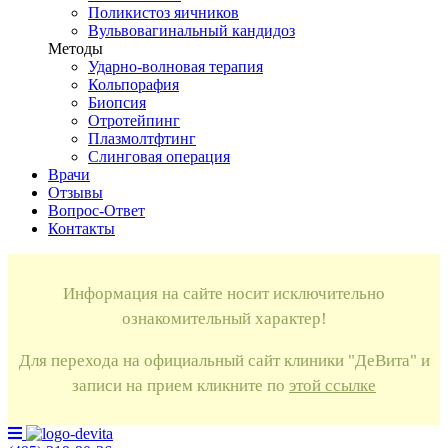
Поликистоз яичников
Вульвовагинальный кандидоз
Методы
Ударно-волновая терапия
Кольпорафия
Биопсия
Отротейпинг
Плазмолтфтинг
Слинговая операция
Врачи
Отзывы
Вопрос-Ответ
Контакты
Информация на сайте носит исключительно
ознакомительный характер!
Для перехода на официальный сайт клиники "ДеВита" и
записи на прием кликните по
этой ссылке