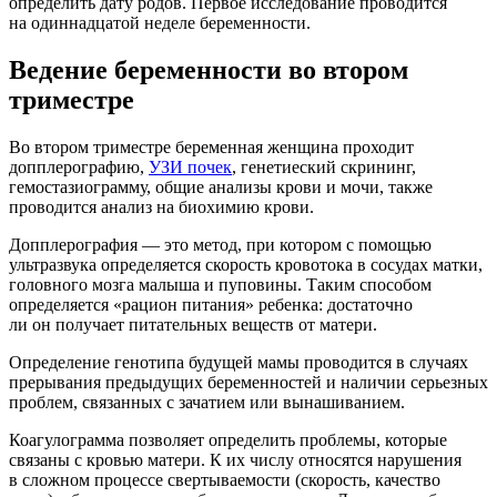
определить дату родов. Первое исследование проводится
на одиннадцатой неделе беременности.
Ведение беременности во втором
триместре
Во втором триместре беременная женщина проходит
допплерографию,
УЗИ почек
, генетиеский скрининг,
гемостазиограмму, общие анализы крови и мочи, также
проводится анализ на биохимию крови.
Допплерография — это метод, при котором с помощью
ультразвука определяется скорость кровотока в сосудах матки,
головного мозга малыша и пуповины. Таким способом
определяется «рацион питания» ребенка: достаточно
ли он получает питательных веществ от матери.
Определение генотипа будущей мамы проводится в случаях
прерывания предыдущих беременностей и наличии серьезных
проблем, связанных с зачатием или вынашиванием.
Коагулограмма позволяет определить проблемы, которые
связаны с кровью матери. К их числу относятся нарушения
в сложном процессе свертываемости (скорость, качество