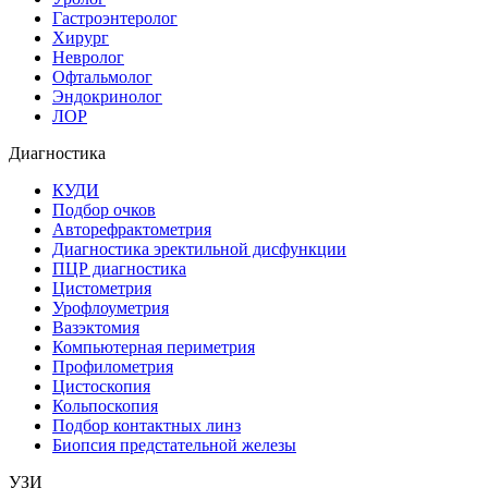
Гастроэнтеролог
Хирург
Невролог
Офтальмолог
Эндокринолог
ЛОР
Диагностика
КУДИ
Подбор очков
Авторефрактометрия
Диагностика эректильной дисфункции
ПЦР диагностика
Цистометрия
Урофлоуметрия
Вазэктомия
Компьютерная периметрия
Профилометрия
Цистоскопия
Кольпоскопия
Подбор контактных линз
Биопсия предстательной железы
УЗИ