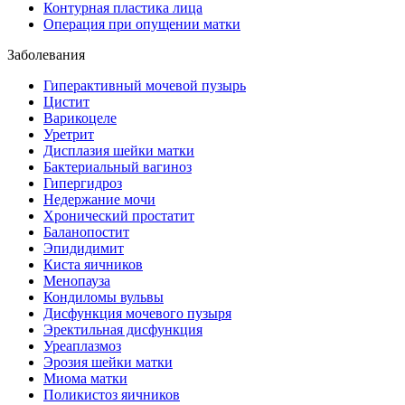
Контурная пластика лица
Операция при опущении матки
Заболевания
Гиперактивный мочевой пузырь
Цистит
Варикоцеле
Уретрит
Дисплазия шейки матки
Бактериальный вагиноз
Гипергидроз
Недержание мочи
Хронический простатит
Баланопостит
Эпидидимит
Киста яичников
Менопауза
Кондиломы вульвы
Дисфункция мочевого пузыря
Эректильная дисфункция
Уреаплазмоз
Эрозия шейки матки
Миома матки
Поликистоз яичников