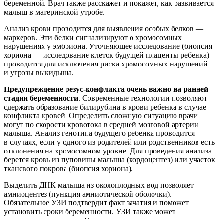
беременной. Врач также расскажет и покажет, как развивается
малыш в материнской утробе.
Анализ крови проводится для выявления особых белков —
маркеров. Эти белки сигнализируют о хромосомных
нарушениях у эмбриона. Уточняющее исследование (биопсия
хориона — исследование клеток будущей плаценты ребенка)
проводится для исключения риска хромосомных нарушений
и угрозы выкидыша.
Предупреждение резус-конфликта очень важно на ранней
стадии беременности
. Современные технологии позволяют
сдержать образование билирубина в крови ребенка в случае
конфликта кровей. Определить сложную ситуацию врачи
могут по скорости кровотока в средней мозговой артерии
малыша. Анализ генотипа будущего ребенка проводится
в случаях, если у одного из родителей или родственников есть
отклонения на хромосомном уровне. Для проведения анализа
берется кровь из пуповины малыша (кордоцентез) или участок
тканевого покрова (биопсия хориона).
Выделить ДНК малыша из околоплодных вод позволяет
амниоцентез (пункция амниотической оболочки).
Обязательное УЗИ подтвердит факт зачатия и поможет
установить сроки беременности. УЗИ также может