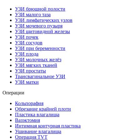
УЗИ брюшной полости
УЗИ малого таза
УЗИ лимфатических узлов
УЗИ мочевого пузыря
УЗИ щитовидной железы
УЗИ почек
УЗИ сосудов
УЗИ при беременности
УЗИ плода
УЗИ молочных желёз
УЗИ мягких тканей
УЗИ простаты
Трансвагинальное УЗИ
УЗИ матки
Операции
Кольпорафия
Обрезание крайней плоти
Пластика влагалища
Вазэктомия
Интимная контурная пластика
Ушивание влагалища
Операция TVT