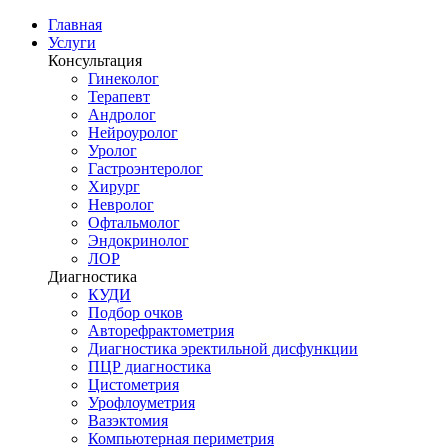
Главная
Услуги
Консультация
Гинеколог
Терапевт
Андролог
Нейроуролог
Уролог
Гастроэнтеролог
Хирург
Невролог
Офтальмолог
Эндокринолог
ЛОР
Диагностика
КУДИ
Подбор очков
Авторефрактометрия
Диагностика эректильной дисфункции
ПЦР диагностика
Цистометрия
Урофлоуметрия
Вазэктомия
Компьютерная периметрия