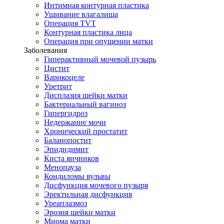
Интимная контурная пластика
Ушивание влагалища
Операция TVT
Контурная пластика лица
Операция при опущении матки
Заболевания
Гиперактивный мочевой пузырь
Цистит
Варикоцеле
Уретрит
Дисплазия шейки матки
Бактериальный вагиноз
Гипергидроз
Недержание мочи
Хронический простатит
Баланопостит
Эпидидимит
Киста яичников
Менопауза
Кондиломы вульвы
Дисфункция мочевого пузыря
Эректильная дисфункция
Уреаплазмоз
Эрозия шейки матки
Миома матки