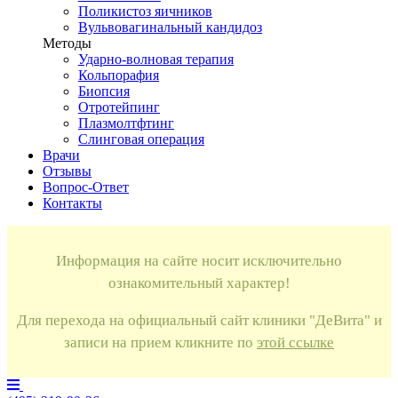
Поликистоз яичников
Вульвовагинальный кандидоз
Методы
Ударно-волновая терапия
Кольпорафия
Биопсия
Отротейпинг
Плазмолтфтинг
Слинговая операция
Врачи
Отзывы
Вопрос-Ответ
Контакты
Информация на сайте носит исключительно
ознакомительный характер!
Для перехода на официальный сайт клиники "ДеВита" и
записи на прием кликните по
этой ссылке