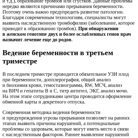
и т.д.), образование тромбов или сгустков. Данные проблемы
нередко являются причинами прерывания беременности.
Поэтому очень важно предупредить развитие патологии.
Благодаря современным технологиям, специалисты могут
выявить наследственную тромбофилию (заболевание, которое
приводит к образованию тромбов).
При обнаружении
в женском генотипе двух и более ослабленных генов врач
назначит лечение еще до родов
.
Ведение беременности в третьем
триместре
В последнем триместре проводится обязательное УЗИ плод
при беременности, допплерография, общий анализ
и биохимия крови, гемостазиограмма, RW, МСЧ, анализ
на ВИЧ и гепатиты В и С, титр антител, ЭКГ, анализ мочи.
На этом этапе сотрудниками центра проводится оформление
обменной карты и декретного отпуска.
Современная методика ведения беременности
и предупреждения угрозы прерывания позволяет на ранних
этапах выявить причины нарушений, а потенциальные
проблемы со здоровьем, которые могут иметь место в связи
с наследственным фактором. Раннее выявление нарушений