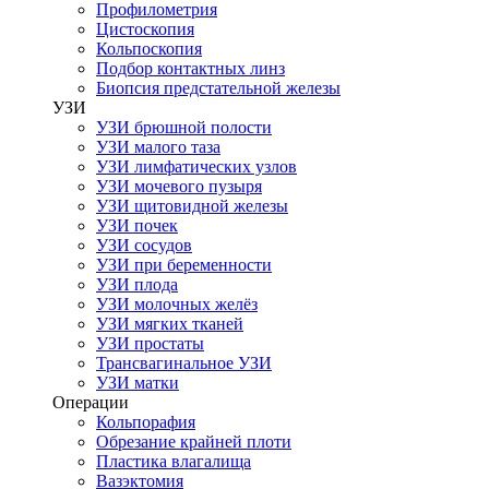
Профилометрия
Цистоскопия
Кольпоскопия
Подбор контактных линз
Биопсия предстательной железы
УЗИ
УЗИ брюшной полости
УЗИ малого таза
УЗИ лимфатических узлов
УЗИ мочевого пузыря
УЗИ щитовидной железы
УЗИ почек
УЗИ сосудов
УЗИ при беременности
УЗИ плода
УЗИ молочных желёз
УЗИ мягких тканей
УЗИ простаты
Трансвагинальное УЗИ
УЗИ матки
Операции
Кольпорафия
Обрезание крайней плоти
Пластика влагалища
Вазэктомия